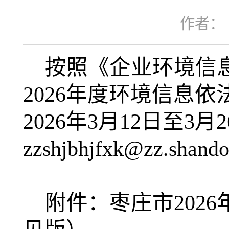
作者：
按照《企业环境信
202
6
年度环境信息依
202
6
年
3
月
12
日至
3
月
2
zzshjbhjfxk@zz.shando
附件：枣庄市
202
6