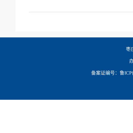
枣
办
备案证编号：鲁ICP备1