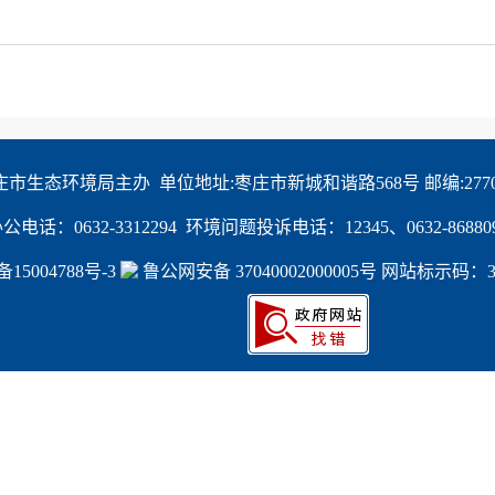
庄市生态环境局主办  单位地址:枣庄市新城和谐路568号 邮编:27700
公电话：0632-3312294  环境问题投诉电话：12345、0632-86880
5004788号-3
 鲁公网安备 37040002000005号
 网站标示码：370