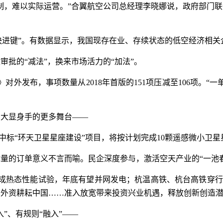
制，难以实际运营。”合翼航空公司总经理李晓娜说，政府部门
“快进键”。有数据显示，我国现存在业、存续状态的低空经济相
批的“减法”，换来市场活力的“加法”。
）》对外发布，事项数量从2018年首版的151项压减至106项。
了大显身手的更多舞台——
司中标“环天卫星星座建设”项目，将按计划完成10颗遥感微小卫
体量的订单意义不言而喻。民企深度参与，激活空天产业的“一池
成热态性能试验，年底有望并网发电；杭温高铁、杭台高铁穿行浙江
多外资耕耘中国……准入放宽带来投资兴业机遇，释放创新创造
”、有规则“融入”——